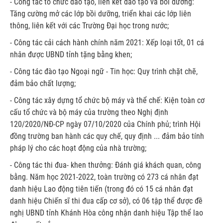
- Công tác tổ chức đào tạo, liên kết đào tạo và bồi dưỡng:
Tăng cường mở các lớp bồi dưỡng, triển khai các lớp liên
thông, liên kết với các Trường Đại học trong nước;
- Công tác cải cách hành chính năm 2021: Xếp loại tốt, 01 cá
nhân được UBND tỉnh tặng bằng khen;
- Công tác đào tạo Ngoại ngữ - Tin học: Quy trình chặt chẽ,
đảm bảo chất lượng;
- Công tác xây dựng tổ chức bộ máy và thể chế: Kiện toàn cơ
cấu tổ chức và bộ máy của trường theo Nghị định
120/2020/NĐ-CP ngày 07/10/2020 của Chính phủ; trình Hội
đồng trường ban hành các quy chế, quy định ... đảm bảo tính
pháp lý cho các hoạt động của nhà trường;
- Công tác thi đua- khen thưởng: Đánh giá khách quan, công
bằng. Năm học 2021-2022, toàn trường có 273 cá nhân đạt
danh hiệu Lao động tiên tiến (trong đó có 15 cá nhân đạt
danh hiệu Chiến sĩ thi đua cấp cơ sở), có 06 tập thể được đề
nghị UBND tỉnh Khánh Hòa công nhận danh hiệu Tập thể lao