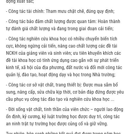
động xuất sắc;
- Công tác tài chính: Tham mưu chặt chẽ, đúng quy định;
- Công tác bảo đảm chất lượng được quan tâm: Hoàn thành
tự đánh giá chất lượng và đang trong giai đoạn cải tiến;
- Công tác nghiên cứu khoa học có nhiều chuyển biến tích
cực, không ngừng cải tiến, nâng cao chất lượng các đề tài
NCKH của giảng viên và sinh viên; ưu tiên khuyến khích các
đề tài khoa học có tính ứng dụng cao gắn với sự phát triển
kinh tế, xã hội của địa phương, đất nước và đổi mới công tác
quản lý, đào tạo, hoạt động dạy và học trong Nhà trường;
- Công tác cơ sở vật chất, trang thiết bị: Được mua sắm bổ
sung, nâng cấp, sửa chữa kịp thời, cơ bản đáp đứng được yêu
cầu phục vụ công tác đào tạo và nghiên cứu khoa học ...
- Đời sống vật chất, tinh thần của viên chức – người lao động
ổn định, kỷ cương, kỷ luật trường học được duy trì, công tác
an ninh trật tự trường học được củng cố và giữ vững.
Tuy nhiên, bên cạnh những kết quả đạt được trong năm học