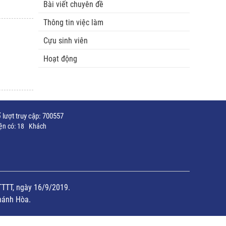
Bài viết chuyên đề
Thông tin việc làm
Cựu sinh viên
Hoạt động
 lượt truy cập:
700557
ện có:
18
Khách
TTTT, ngày 16/9/2019.
hánh Hòa.