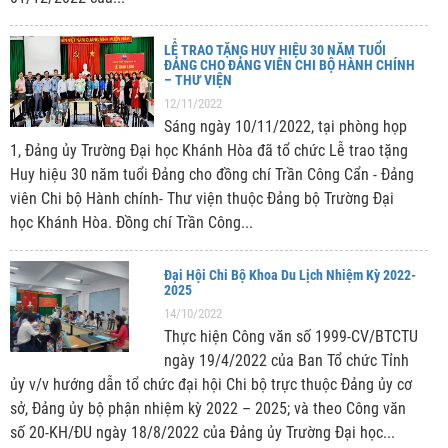
LỄ TRAO TẶNG HUY HIỆU 30 NĂM TUỔI
ĐẢNG CHO ĐẢNG VIÊN CHI BỘ HÀNH CHÍNH
– THƯ VIỆN
12/11/2022
Sáng ngày 10/11/2022, tại phòng họp
1, Đảng ủy Trường Đại học Khánh Hòa đã tổ chức Lễ trao tặng
Huy hiệu 30 năm tuổi Đảng cho đồng chí Trần Công Cẩn - Đảng
viên Chi bộ Hành chính- Thư viện thuộc Đảng bộ Trường Đại
học Khánh Hòa. Đồng chí Trần Công...
Đại Hội Chi Bộ Khoa Du Lịch Nhiệm Kỳ 2022-
2025
14/10/2022
Thực hiện Công văn số 1999-CV/BTCTU
ngày 19/4/2022 của Ban Tổ chức Tỉnh
ủy v/v hướng dẫn tổ chức đại hội Chi bộ trực thuộc Đảng ủy cơ
sở, Đảng ủy bộ phận nhiệm kỳ 2022 – 2025; và theo Công văn
số 20-KH/ĐU ngày 18/8/2022 của Đảng ủy Trường Đại học...