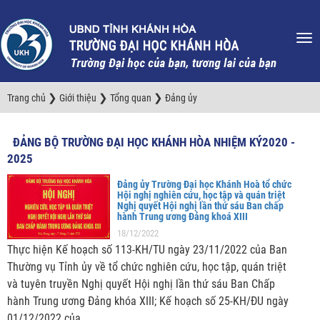
❯
❯
❯
Trang chủ
Giới thiệu
Tổng quan
Đảng ủy
ĐẢNG BỘ TRƯỜNG ĐẠI HỌC KHÁNH HÒA NHIỆM KÝ2020 -
2025
Đảng ủy Trường Đại học Khánh Hoà tổ chức
Hội nghị nghiên cứu, học tập và quán triệt
Nghị quyết Hội nghị lần thứ sáu Ban chấp
hành Trung ương Đảng khoá XIII
18/12/2022
Thực hiện Kế hoạch số 113-KH/TU ngày 23/11/2022 của Ban
Thường vụ Tỉnh ủy về tổ chức nghiên cứu, học tập, quán triệt
và tuyên truyền Nghị quyết Hội nghị lần thứ sáu Ban Chấp
hành Trung ương Đảng khóa XIII; Kế hoạch số 25-KH/ĐU ngày
01/12/2022 của...