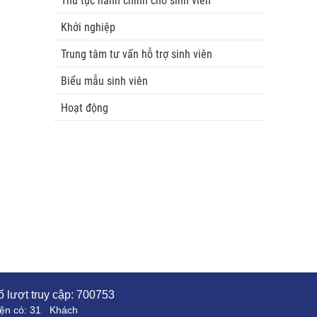
Thủ tục hành chính cho sinh viên
Khởi nghiệp
Trung tâm tư vấn hỗ trợ sinh viên
Biểu mẫu sinh viên
Hoạt động
 lượt truy cập:
700753
ện có:
31
Khách