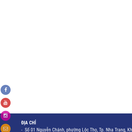
ĐỊA CHỈ
- Số 01 Nguyễn Chánh, phường Lộc Thọ, Tp. Nha Trang, K