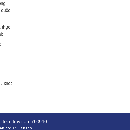
ờng
n quốc
, thực
i;
g.
ứu khoa
 lượt truy cập:
700910
ện có:
14
Khách