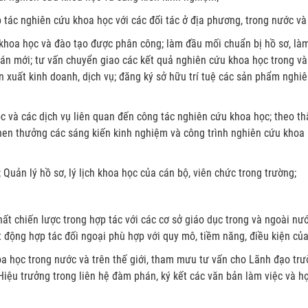
 tác nghiên cứu khoa học với các đối tác ở địa phương, trong nước và
 khoa học và đào tạo được phân công; làm đầu mối chuẩn bị hồ sơ, là
ự án mới; tư vấn chuyển giao các kết quả nghiên cứu khoa học trong và
n xuất kinh doanh, dịch vụ; đăng ký sở hữu trí tuệ các sản phẩm nghi
ọc và các dịch vụ liên quan đến công tác nghiên cứu khoa học; theo t
 khen thưởng các sáng kiến kinh nghiệm và công trình nghiên cứu khoa
Quản lý hồ sơ, lý lịch khoa học của cán bộ, viên chức trong trường;
t chiến lược trong hợp tác với các cơ sở giáo dục trong và ngoài nướ
động hợp tác đối ngoại phù hợp với quy mô, tiềm năng, điều kiện của
hoa học trong nước và trên thế giới, tham mưu tư vấn cho Lãnh đạo tr
Hiệu trưởng trong liên hệ đàm phán, ký kết các văn bản làm việc và h