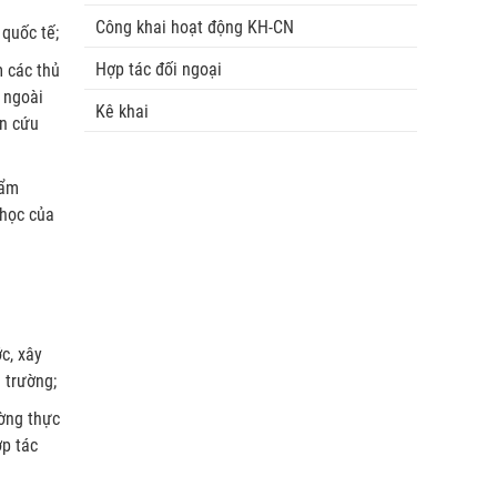
Công khai hoạt động KH-CN
 quốc tế;
Hợp tác đối ngoại
m các thủ
 ngoài
Kê khai
ên cứu
hẩm
 học của
c, xây
 trường;
ường thực
ợp tác