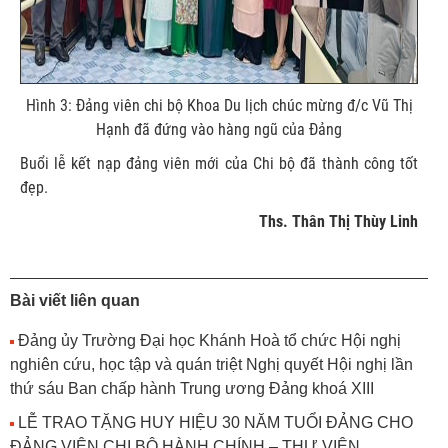
Hình 3: Đảng viên chi bộ Khoa Du lịch chúc mừng đ/c Vũ Thị
Hạnh đã đứng vào hàng ngũ của Đảng
Buổi lễ kết nạp đảng viên mới của Chi bộ đã thành công tốt
đẹp.
Ths. Thân Thị Thùy Linh
Bài viết liên quan
Đảng ủy Trường Đại học Khánh Hoà tổ chức Hội nghị
nghiên cứu, học tập và quán triệt Nghị quyết Hội nghị lần
thứ sáu Ban chấp hành Trung ương Đảng khoá XIII
LỄ TRAO TẶNG HUY HIỆU 30 NĂM TUỔI ĐẢNG CHO
ĐẢNG VIÊN CHI BỘ HÀNH CHÍNH – THƯ VIỆN