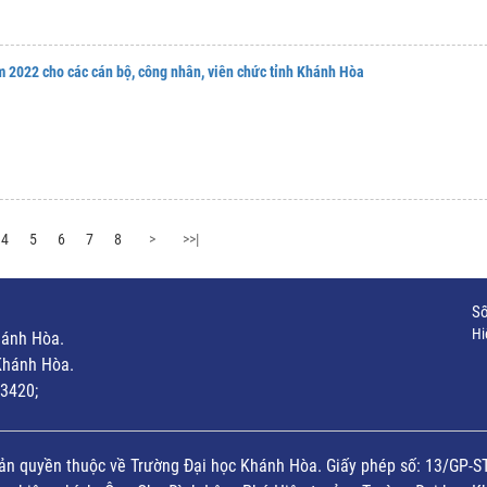
m 2022 cho các cán bộ, công nhân, viên chức tỉnh Khánh Hòa
4
5
6
7
8
>
>>|
Số
Hi
hánh Hòa.
Khánh Hòa.
3420;
ản quyền thuộc về Trường Đại học Khánh Hòa. Giấy phép số: 13/GP-S