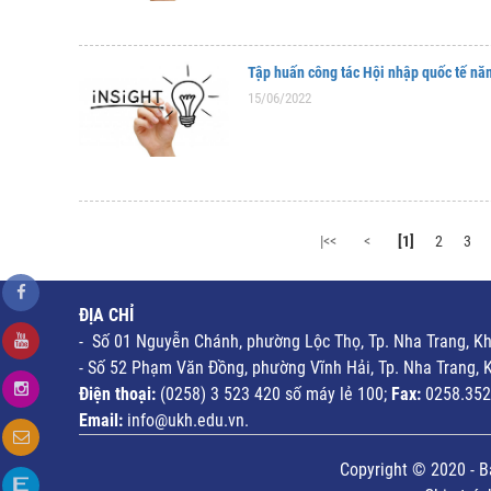
Tập huấn công tác Hội nhập quốc tế nă
15/06/2022
|<<
<
[1]
2
3
ĐỊA CHỈ
- Số 01 Nguyễn Chánh, phường Lộc Thọ, Tp. Nha Trang, K
- Số 52 Phạm Văn Đồng, phường Vĩnh Hải, Tp. Nha Trang, 
Điện thoại:
(0258) 3 523 420 số máy lẻ 100;
Fax:
0258.352
Email:
info@ukh.edu.vn.
Copyright © 2020 - B