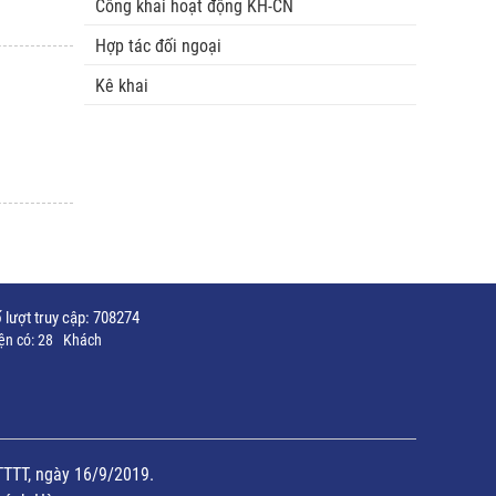
Công khai hoạt động KH-CN
Hợp tác đối ngoại
Kê khai
 lượt truy cập:
708274
ện có:
28
Khách
TTTT, ngày 16/9/2019.