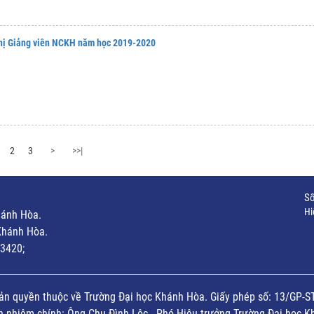
ghị Giảng viên NCKH năm học 2019-2020
2
3
>
>>|
Số
Hi
hánh Hòa.
Khánh Hòa.
3420;
ản quyền thuộc về Trường Đại học Khánh Hòa. Giấy phép số: 13/GP-S
ch nhiệm chính: Ông Chu Đình Lộc - Phó Hiệu trưởng Trường Đại học K