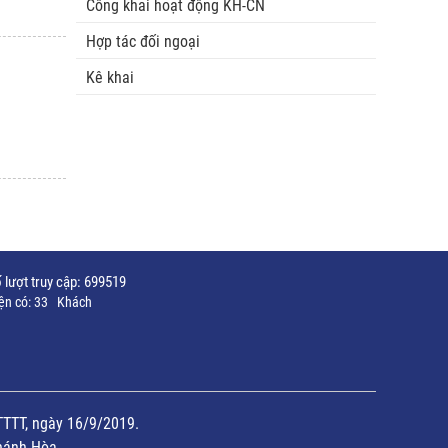
Công khai hoạt động KH-CN
Hợp tác đối ngoại
Kê khai
 lượt truy cập:
699519
ện có:
33
Khách
TTTT, ngày 16/9/2019.
hánh Hòa.