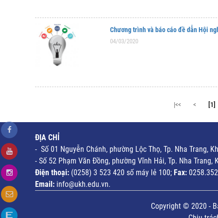
Chương trình và báo cáo đề dẫn Hội n
04/03/2020
|<<
<
[1]
ĐỊA CHỈ
- Số 01 Nguyễn Chánh, phường Lộc Thọ, Tp. Nha Trang, K
- Số 52 Phạm Văn Đồng, phường Vĩnh Hải, Tp. Nha Trang, 
Điện thoại:
(0258) 3 523 420 số máy lẻ 100;
Fax:
0258.352
Email:
info@ukh.edu.vn.
Copyright © 2020 - B
Chịu trá