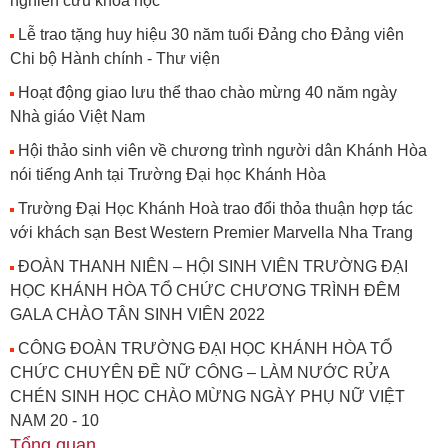
nghiên cứu khoa học
Lễ trao tặng huy hiệu 30 năm tuổi Đảng cho Đảng viên
Chi bộ Hành chính - Thư viện
Hoạt động giao lưu thể thao chào mừng 40 năm ngày
Nhà giáo Việt Nam
Hội thảo sinh viên về chương trình người dân Khánh Hòa
nói tiếng Anh tại Trường Đại học Khánh Hòa
Trường Đại Học Khánh Hoà trao đổi thỏa thuận hợp tác
với khách sạn Best Western Premier Marvella Nha Trang
ĐOÀN THANH NIÊN – HỘI SINH VIÊN TRƯỜNG ĐẠI
HỌC KHÁNH HÒA TỔ CHỨC CHƯƠNG TRÌNH ĐÊM
GALA CHÀO TÂN SINH VIÊN 2022
CÔNG ĐOÀN TRƯỜNG ĐẠI HỌC KHÁNH HÒA TỔ
CHỨC CHUYÊN ĐỀ NỮ CÔNG – LÀM NƯỚC RỬA
CHÉN SINH HỌC CHÀO MỪNG NGÀY PHỤ NỮ VIỆT
NAM 20 - 10
Tổng quan