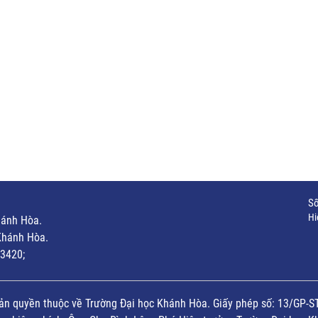
Số
Hi
hánh Hòa.
Khánh Hòa.
3420;
ản quyền thuộc về Trường Đại học Khánh Hòa. Giấy phép số: 13/GP-S