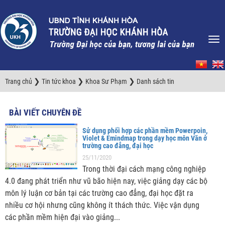
❯
❯
❯
Trang chủ
Tin tức khoa
Khoa Sư Phạm
Danh sách tin
BÀI VIẾT CHUYÊN ĐỀ
Sử dụng phối hợp các phần mềm Powerpoin,
Violet & Emindmap trong dạy học môn Văn ở
trường cao đẳng, đại học
25/11/2020
Trong thời đại cách mạng công nghiệp
4.0 đang phát triển như vũ bão hiện nay, việc giảng dạy các bộ
môn lý luận cơ bản tại các trường cao đẳng, đại học đặt ra
nhiều cơ hội nhưng cũng không ít thách thức. Việc vận dụng
các phần mềm hiện đại vào giảng...